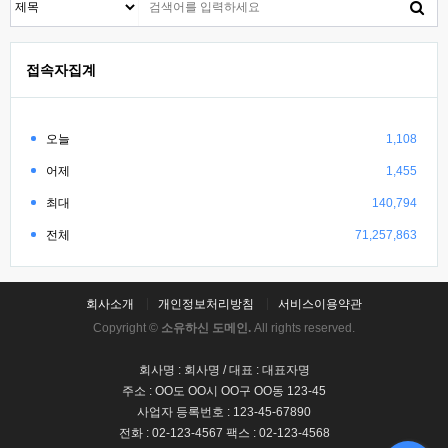
접속자집계
오늘
1,108
어제
1,455
최대
140,794
전체
71,257,863
회사소개
개인정보처리방침
서비스이용약관
Copyright ©
소유하신 도메인.
All rights reserved.
회사명 : 회사명 / 대표 : 대표자명
주소 : OO도 OO시 OO구 OO동 123-45
사업자 등록번호 : 123-45-67890
전화 : 02-123-4567 팩스 : 02-123-4568