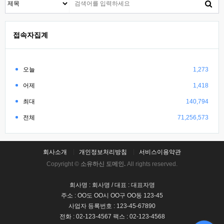
접속자집계
오늘
1,273
어제
1,418
최대
140,794
전체
71,256,573
회사소개
개인정보처리방침
서비스이용약관
Copyright ©
소유하신 도메인.
All rights reserved.
회사명 : 회사명 / 대표 : 대표자명
주소 : OO도 OO시 OO구 OO동 123-45
사업자 등록번호 : 123-45-67890
전화 : 02-123-4567 팩스 : 02-123-4568