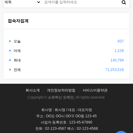
접속자집계
오늘
937
어제
1,228
최대
140,794
전체
71,253,518
회사소개
개인정보처리방침
서비스이용약관
Copyright ©
소유하신 도메인.
All rights reserved.
회사명 : 회사명 / 대표 : 대표자명
주소 : OO도 OO시 OO구 OO동 123-45
사업자 등록번호 : 123-45-67890
전화 : 02-123-4567 팩스 : 02-123-4568