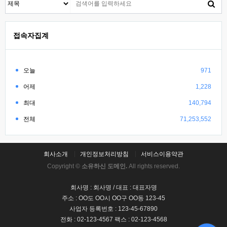
접속자집계
오늘
971
어제
1,228
최대
140,794
전체
71,253,552
회사소개
개인정보처리방침
서비스이용약관
Copyright ©
소유하신 도메인.
All rights reserved.
회사명 : 회사명 / 대표 : 대표자명
주소 : OO도 OO시 OO구 OO동 123-45
사업자 등록번호 : 123-45-67890
전화 : 02-123-4567 팩스 : 02-123-4568