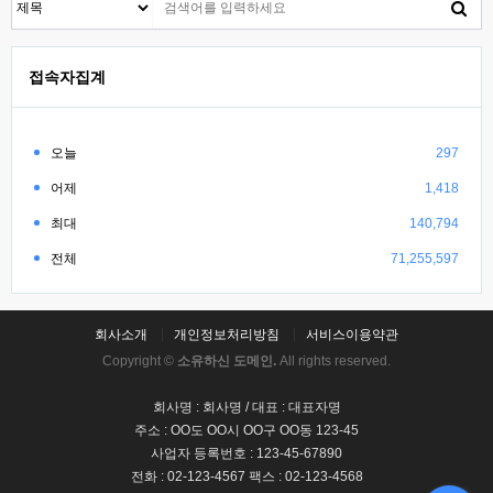
접속자집계
오늘
297
어제
1,418
최대
140,794
전체
71,255,597
회사소개
개인정보처리방침
서비스이용약관
Copyright ©
소유하신 도메인.
All rights reserved.
회사명 : 회사명 / 대표 : 대표자명
주소 : OO도 OO시 OO구 OO동 123-45
사업자 등록번호 : 123-45-67890
전화 : 02-123-4567 팩스 : 02-123-4568