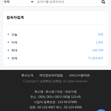
접속자집계
오늘
525
어제
1,301
최대
140,794
전체
71,254,407
회사소개
개인정보처리방침
서비스이용약관
Copyright ©
소유하신 도메인.
All rights reserved.
회사명 : 회사명 / 대표 : 대표자명
주소 : OO도 OO시 OO구 OO동 123-45
사업자 등록번호 : 123-45-67890
전화 : 02-123-4567 팩스 : 02-123-4568