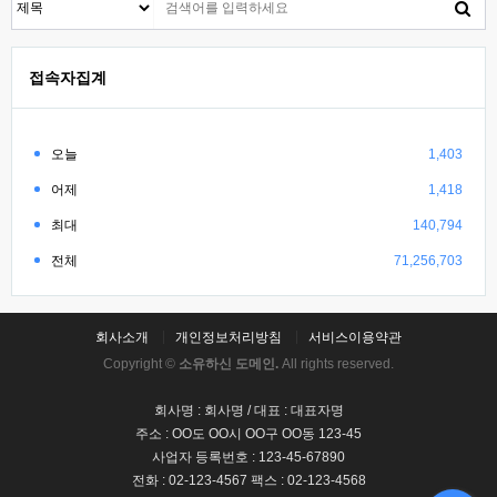
접속자집계
오늘
1,403
어제
1,418
최대
140,794
전체
71,256,703
회사소개
개인정보처리방침
서비스이용약관
Copyright ©
소유하신 도메인.
All rights reserved.
회사명 : 회사명 / 대표 : 대표자명
주소 : OO도 OO시 OO구 OO동 123-45
사업자 등록번호 : 123-45-67890
전화 : 02-123-4567 팩스 : 02-123-4568