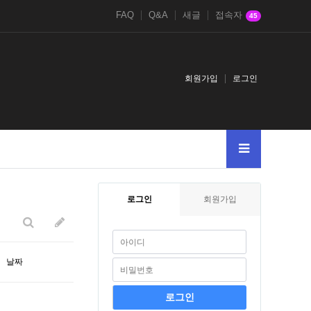
FAQ
Q&A
새글
접속자
45
회원가입
로그인
색어를
005--
2
로그인
회원가입
날짜