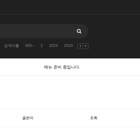
검색어를
005--
2
2024
2010
자유게시판
11381138123
검
메뉴 준비 중입니다.
글쓴이
조회