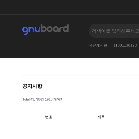
검색어를
005--
2
2024
2010
자유게시판
11381138123
공지사항
Total 43,786건
1915 페이지
번호
제목