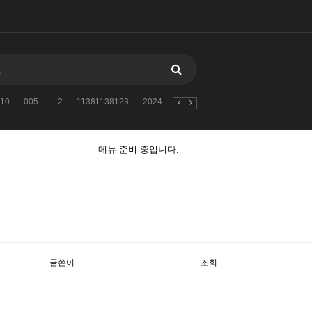
10
005--
2
11381138123
2024
자유게시판
검색어를
2010
메뉴 준비 중입니다.
글쓴이
조회