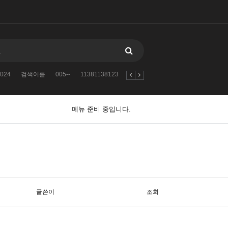
024
검색어를
005--
11381138123
자유게시판
2
2010
2024
메뉴 준비 중입니다.
글쓴이
조회