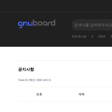
0
2024
검색어를
005--
11381138123
자유게시판
2
2010
2
공지사항
Total 43,786건
1655 페이지
번호
제목