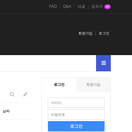
FAQ
Q&A
새글
접속자
35
회원가입
로그인
005--
11381138123
로그인
회원가입
날짜