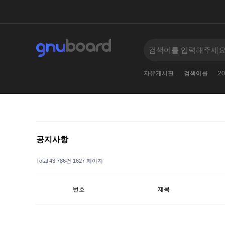
2010
005--
11381138123
2
2024
자유게시판
검색어를
20
공지사항
Total 43,786건
1627 페이지
번호
제목