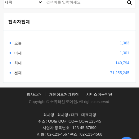
접속자집계
오늘
1,363
어제
1,301
최대
140,794
전체
71,255,245
회사소개
개인정보처리방침
서비스이용약관
Copyright ©
소유하신 도메인.
All rights reserved.
회사명 : 회사명 / 대표 : 대표자명
주소 : OO도 OO시 OO구 OO동 123-45
사업자 등록번호 : 123-45-67890
전화 : 02-123-4567 팩스 : 02-123-4568