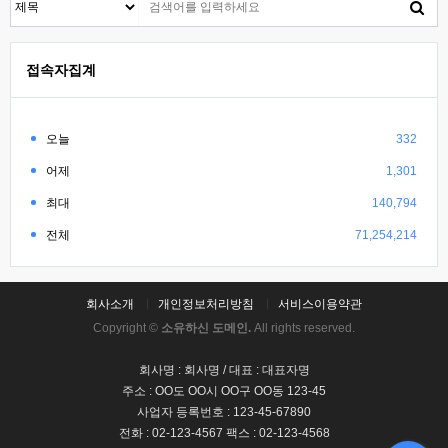
접속자집계
오늘
332
어제
1,301
최대
140,794
전체
71,254,214
회사소개
개인정보처리방침
서비스이용약관
Copyright ©
소유하신 도메인.
All rights reserved.
회사명 : 회사명 / 대표 : 대표자명
주소 : OO도 OO시 OO구 OO동 123-45
사업자 등록번호 : 123-45-67890
전화 : 02-123-4567 팩스 : 02-123-4568