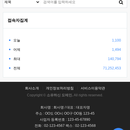
접속자집계
오늘
1,100
어제
1,494
최대
140,794
전체
71,252,453
회사소개
개인정보처리방침
서비스이용약관
Copyright ©
소유하신 도메인.
All rights reserved.
회사명 : 회사명 / 대표 : 대표자명
주소 : OO도 OO시 OO구 OO동 123-45
사업자 등록번호 : 123-45-67890
전화 : 02-123-4567 팩스 : 02-123-4568