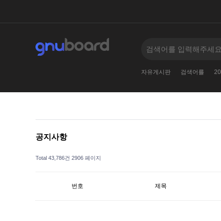
2010
005--
2
11381138123
2024
자유게시판
검색어를
20
공지사항
Total 43,786건
2906 페이지
번호
제목