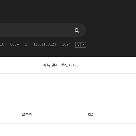
10
005--
2
11381138123
2024
자유게시판
검색어를
2010
메뉴 준비 중입니다.
글쓴이
조회