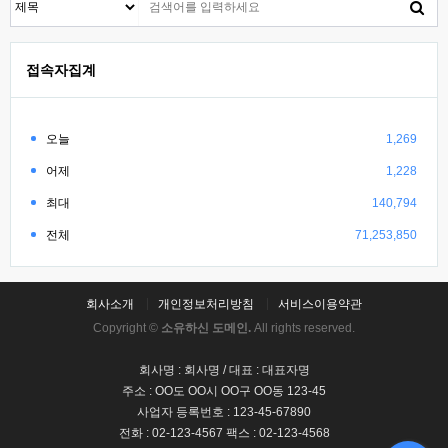
접속자집계
오늘
1,269
어제
1,228
최대
140,794
전체
71,253,850
회사소개
개인정보처리방침
서비스이용약관
Copyright ©
소유하신 도메인.
All rights reserved.
회사명 : 회사명 / 대표 : 대표자명
주소 : OO도 OO시 OO구 OO동 123-45
사업자 등록번호 : 123-45-67890
전화 : 02-123-4567 팩스 : 02-123-4568