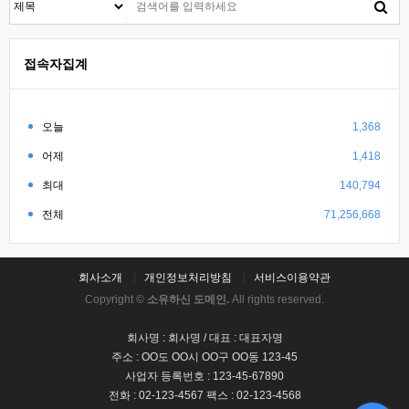
접속자집계
오늘
1,368
어제
1,418
최대
140,794
전체
71,256,668
회사소개
개인정보처리방침
서비스이용약관
Copyright ©
소유하신 도메인.
All rights reserved.
회사명 : 회사명 / 대표 : 대표자명
주소 : OO도 OO시 OO구 OO동 123-45
사업자 등록번호 : 123-45-67890
전화 : 02-123-4567 팩스 : 02-123-4568