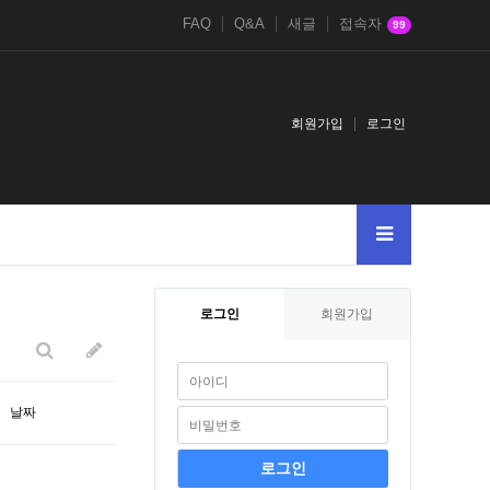
FAQ
Q&A
새글
접속자
99
회원가입
로그인
005--
11381138123
로그인
회원가입
날짜