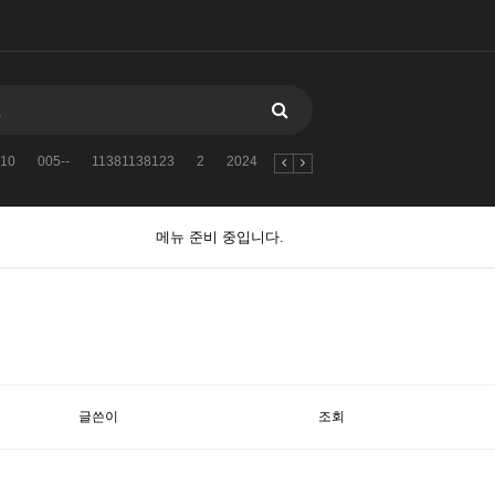
10
005--
11381138123
2
2024
자유게시판
검색어를
2010
메뉴 준비 중입니다.
글쓴이
조회