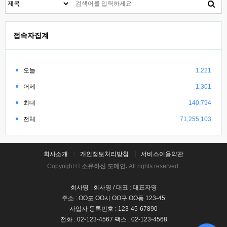
접속자집계
오늘
1,221
어제
1,301
최대
140,794
전체
71,255,103
회사소개
개인정보처리방침
서비스이용약관
Copyright ©
소유하신 도메인.
All rights reserved.
회사명 : 회사명 / 대표 : 대표자명
주소 : OO도 OO시 OO구 OO동 123-45
사업자 등록번호 : 123-45-67890
전화 : 02-123-4567 팩스 : 02-123-4568