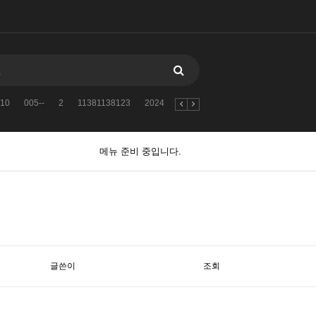
10
005--
2
11381138123
2024
자유게시판
검색어를
2010
메뉴 준비 중입니다.
글쓴이
조회