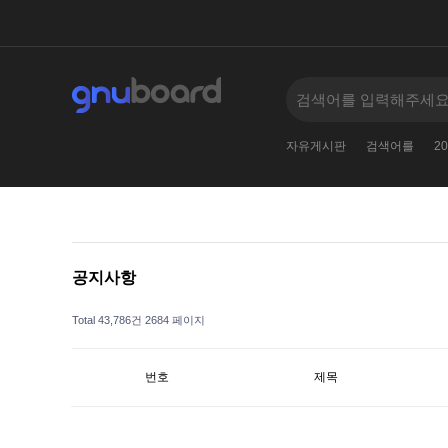
2010
005--
2
11381138123
2024
자유게시판
검색어를
20
공지사항
Total 43,786건
2684 페이지
번호
제목