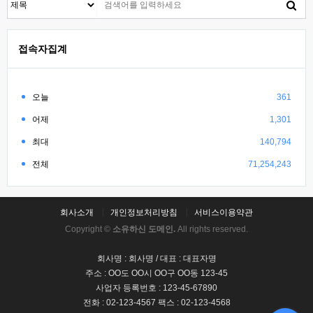
접속자집계
오늘
361
어제
1,301
최대
140,794
전체
71,254,243
회사소개
개인정보처리방침
서비스이용약관
Copyright ©
소유하신 도메인.
All rights reserved.
회사명 : 회사명 / 대표 : 대표자명
주소 : OO도 OO시 OO구 OO동 123-45
사업자 등록번호 : 123-45-67890
전화 : 02-123-4567 팩스 : 02-123-4568