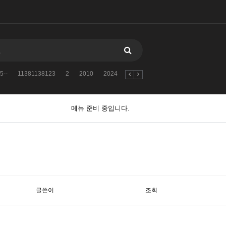
5--
11381138123
2
2010
2024
자유게시판
검색어를
005--
메뉴 준비 중입니다.
글쓴이
조회