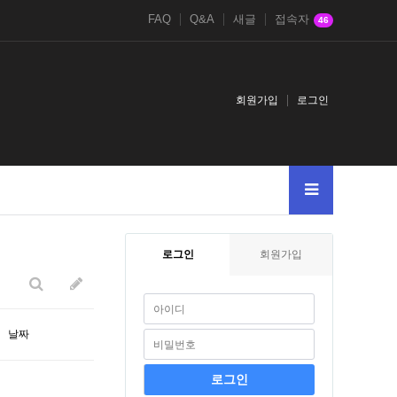
FAQ
Q&A
새글
접속자
46
회원가입
로그인
11381138123
2
로그인
회원가입
날짜