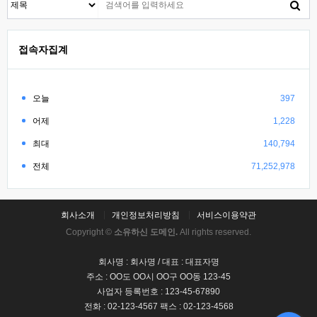
접속자집계
오늘
397
어제
1,228
최대
140,794
전체
71,252,978
회사소개
개인정보처리방침
서비스이용약관
Copyright ©
소유하신 도메인.
All rights reserved.
회사명 : 회사명 / 대표 : 대표자명
주소 : OO도 OO시 OO구 OO동 123-45
사업자 등록번호 : 123-45-67890
전화 : 02-123-4567 팩스 : 02-123-4568