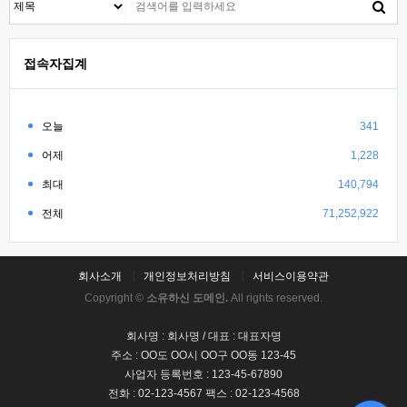
접속자집계
오늘
341
어제
1,228
최대
140,794
전체
71,252,922
회사소개
개인정보처리방침
서비스이용약관
Copyright ©
소유하신 도메인.
All rights reserved.
회사명 : 회사명 / 대표 : 대표자명
주소 : OO도 OO시 OO구 OO동 123-45
사업자 등록번호 : 123-45-67890
전화 : 02-123-4567 팩스 : 02-123-4568