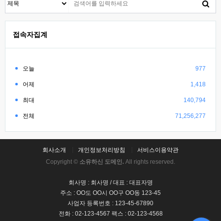
접속자집계
오늘
977
어제
1,418
최대
140,794
전체
71,256,277
회사소개
개인정보처리방침
서비스이용약관
Copyright ©
소유하신 도메인.
All rights reserved.
회사명 : 회사명 / 대표 : 대표자명
주소 : OO도 OO시 OO구 OO동 123-45
사업자 등록번호 : 123-45-67890
전화 : 02-123-4567 팩스 : 02-123-4568