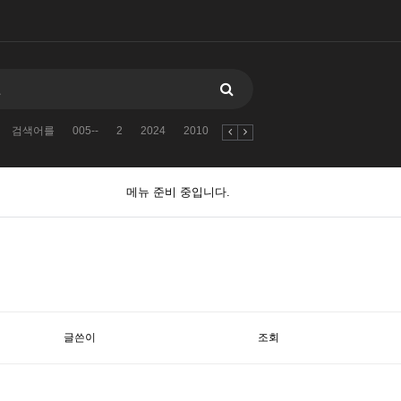
검색어를
005--
2
2024
2010
자유게시판
11381138123
검
메뉴 준비 중입니다.
글쓴이
조회