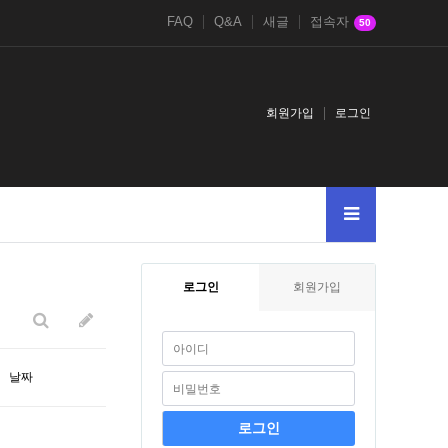
FAQ
Q&A
새글
접속자
50
회원가입
로그인
색어를
005--
2
로그인
회원가입
날짜