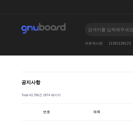
검색어를
005--
2
2024
2010
자유게시판
11381138123
공지사항
Total 43,786건
2874 페이지
번호
제목