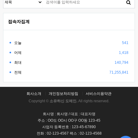
접속자집계
오늘
541
어제
1,418
최대
140,794
전체
71,255,841
회사소개
개인정보처리방침
서비스이용약관
Copyright ©
소유하신 도메인.
All rights reserved.
회사명 : 회사명 / 대표 : 대표자명
주소 : OO도 OO시 OO구 OO동 123-45
사업자 등록번호 : 123-45-67890
전화 : 02-123-4567 팩스 : 02-123-4568