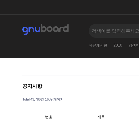
검색어를
005--
11381138123
2
2024
자유게시판
2010
검색
공지사항
Total 43,786건
1639 페이지
번호
제목