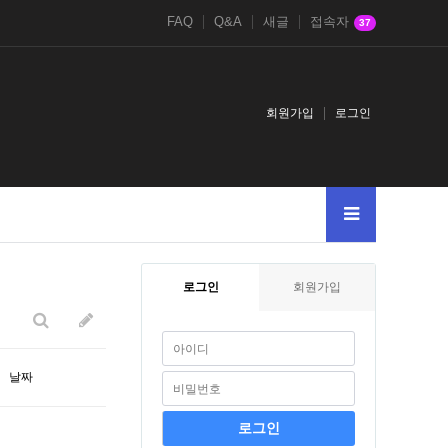
FAQ
Q&A
새글
접속자
37
회원가입
로그인
005--
11381138123
로그인
회원가입
날짜