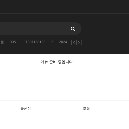
어를
005--
11381138123
2
2024
자유게시판
2010
검색어를
메뉴 준비 중입니다.
글쓴이
조회