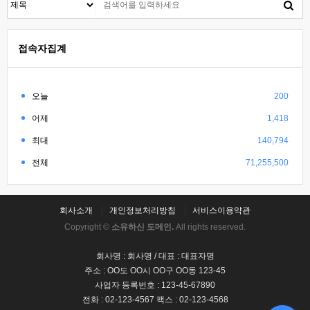
접속자집계
오늘
200
어제
1,418
최대
140,794
전체
71,255,500
회사소개
개인정보처리방침
서비스이용약관
Copyright ©
소유하신 도메인.
All rights reserved.
회사명 : 회사명 / 대표 : 대표자명
주소 : OO도 OO시 OO구 OO동 123-45
사업자 등록번호 : 123-45-67890
전화 : 02-123-4567 팩스 : 02-123-4568