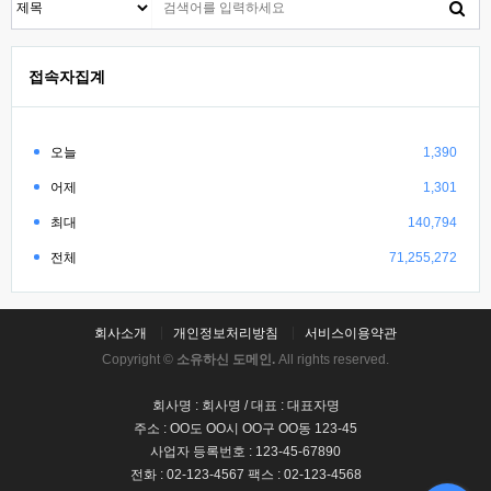
접속자집계
오늘
1,390
어제
1,301
최대
140,794
전체
71,255,272
회사소개
개인정보처리방침
서비스이용약관
Copyright ©
소유하신 도메인.
All rights reserved.
회사명 : 회사명 / 대표 : 대표자명
주소 : OO도 OO시 OO구 OO동 123-45
사업자 등록번호 : 123-45-67890
전화 : 02-123-4567 팩스 : 02-123-4568