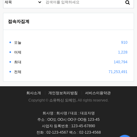
접속자집계
오늘
910
어제
1,228
최대
140,794
전체
71,253,491
회사소개
개인정보처리방침
서비스이용약관
Copyright ©
소유하신 도메인.
All rights reserved.
회사명 : 회사명 / 대표 : 대표자명
주소 : OO도 OO시 OO구 OO동 123-45
사업자 등록번호 : 123-45-67890
전화 : 02-123-4567 팩스 : 02-123-4568