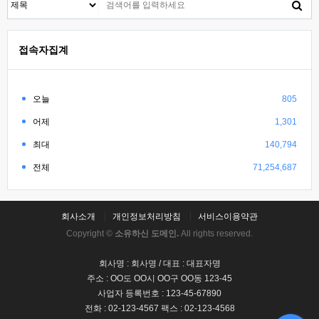
접속자집계
오늘
805
어제
1,301
최대
140,794
전체
71,254,687
회사소개
개인정보처리방침
서비스이용약관
Copyright ©
소유하신 도메인.
All rights reserved.
회사명 : 회사명 / 대표 : 대표자명
주소 : OO도 OO시 OO구 OO동 123-45
사업자 등록번호 : 123-45-67890
전화 : 02-123-4567 팩스 : 02-123-4568