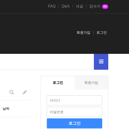
FAQ
Q&A
새글
접속자
55
회원가입
로그인
색어를
005--
2
로그인
회원가입
날짜