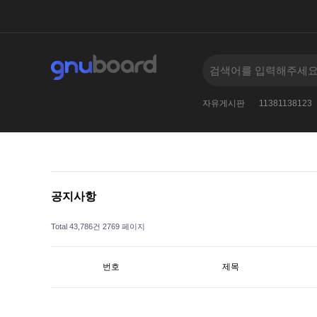
검색어를
005--
2
2024
2010
자유게시판
11381138123
공지사항
Total 43,786건
2769 페이지
번호
제목