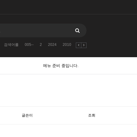
검색어를
005--
2
2024
2010
자유게시판
11381138123
검
메뉴 준비 중입니다.
글쓴이
조회