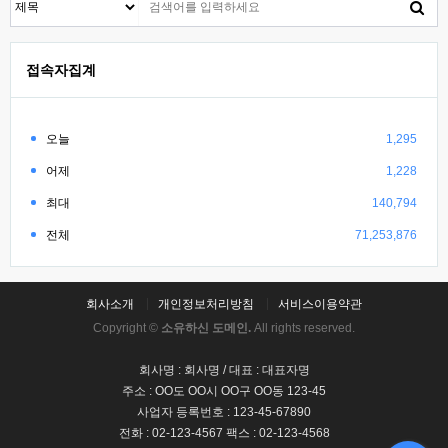
접속자집계
오늘
1,295
어제
1,228
최대
140,794
전체
71,253,876
회사소개
개인정보처리방침
서비스이용약관
Copyright ©
소유하신 도메인.
All rights reserved.
회사명 : 회사명 / 대표 : 대표자명
주소 : OO도 OO시 OO구 OO동 123-45
사업자 등록번호 : 123-45-67890
전화 : 02-123-4567 팩스 : 02-123-4568