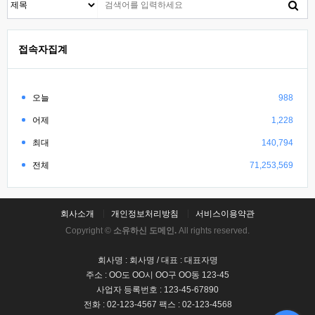
접속자집계
오늘
988
어제
1,228
최대
140,794
전체
71,253,569
회사소개
개인정보처리방침
서비스이용약관
Copyright ©
소유하신 도메인.
All rights reserved.
회사명 : 회사명 / 대표 : 대표자명
주소 : OO도 OO시 OO구 OO동 123-45
사업자 등록번호 : 123-45-67890
전화 : 02-123-4567 팩스 : 02-123-4568