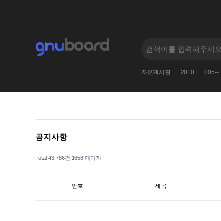
005--
2
검색어를
11381138123
2024
자유게시판
2010
005--
공지사항
Total 43,786건
1658 페이지
번호
제목