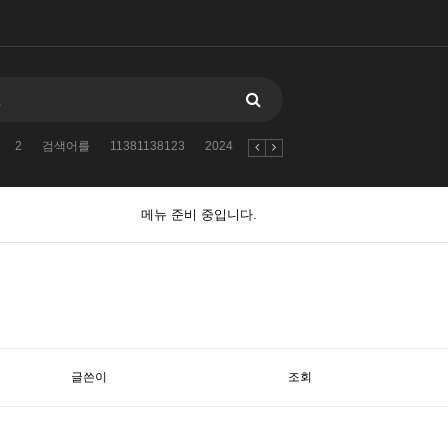
2
검색어를
11381138123
2024
자유게시판
2010
005--
2
메뉴 준비 중입니다.
글쓴이
조회