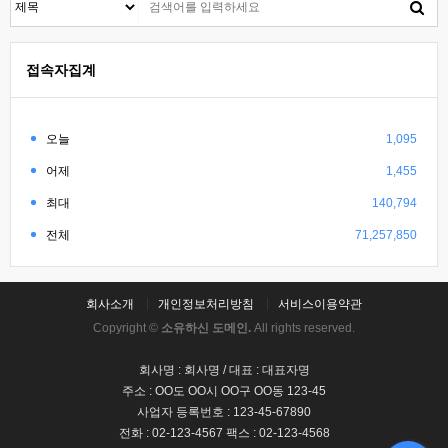
접속자집계
오늘
1,095
어제
1,455
최대
140,794
전체
71,257,850
회사소개
개인정보처리방침
서비스이용약관
Copyright ©
소유하신 도메인.
All rights reserved.
회사명 : 회사명 / 대표 : 대표자명
주소 : OO도 OO시 OO구 OO동 123-45
사업자 등록번호 : 123-45-67890
전화 : 02-123-4567 팩스 : 02-123-4568