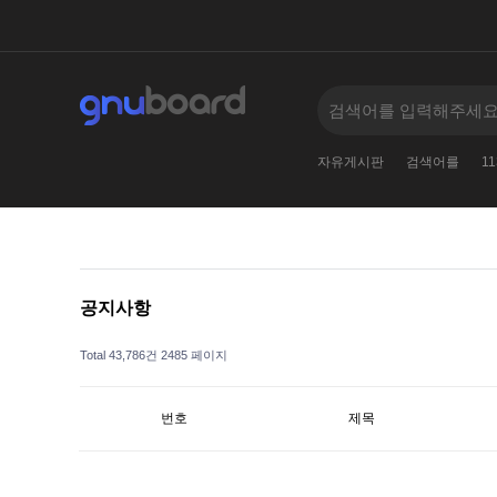
11381138123
2
005--
2010
2024
자유게시판
검색어를
11
공지사항
Total 43,786건
2485 페이지
번호
제목