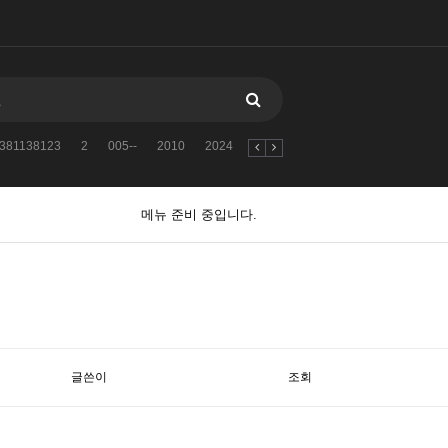
381138123
2
005--
2010
2024
자유게시판
검색어를
113811
메뉴 준비 중입니다.
글쓴이
조회