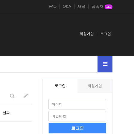
FAQ
Q&A
새글
접속자
111
회원가입
로그인
38123
2
005--
로그인
회원가입
날짜