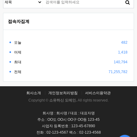
접속자집계
오늘
482
어제
1,418
최대
140,794
전체
71,255,782
회사소개
개인정보처리방침
서비스이용약관
Copyright ©
소유하신 도메인.
All rights reserved.
회사명 : 회사명 / 대표 : 대표자명
주소 : OO도 OO시 OO구 OO동 123-45
사업자 등록번호 : 123-45-67890
전화 : 02-123-4567 팩스 : 02-123-4568