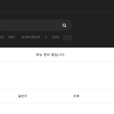
10
005--
11381138123
2
2024
자유게시판
검색어를
2010
메뉴 준비 중입니다.
글쓴이
조회