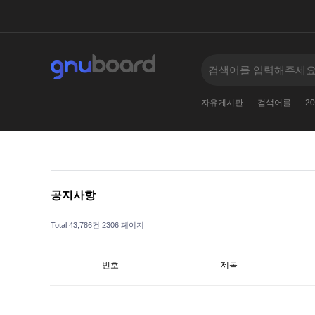
2010
005--
11381138123
2
2024
자유게시판
검색어를
20
공지사항
Total 43,786건
2306 페이지
번호
제목