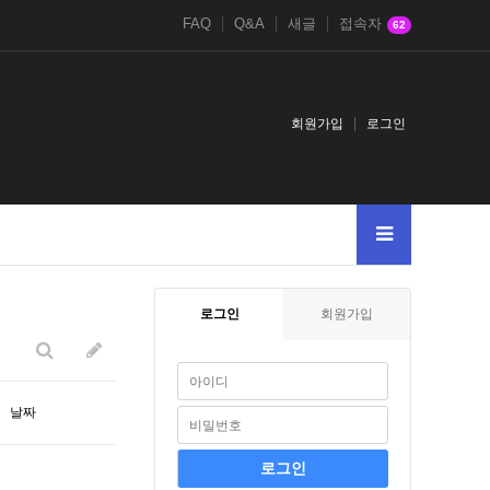
FAQ
Q&A
새글
접속자
62
회원가입
로그인
005--
11381138123
로그인
회원가입
날짜