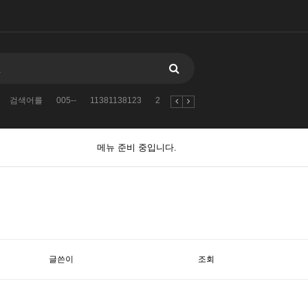
검색어를
005--
11381138123
2
자유게시판
2010
2024
검
메뉴 준비 중입니다.
글쓴이
조회