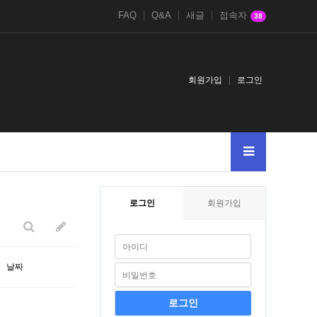
FAQ
Q&A
새글
접속자
38
회원가입
로그인
색어를
005--
로그인
회원가입
날짜