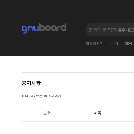
2024
검색어를
005--
11381138123
2
자유게시판
2010
2024
공지사항
Total 43,786건
1918 페이지
번호
제목